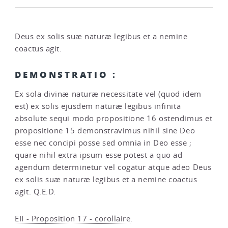
Deus ex solis suæ naturæ legibus et a nemine
coactus agit.
DEMONSTRATIO :
Ex sola divinæ naturæ necessitate vel (quod idem
est) ex solis ejusdem naturæ legibus infinita
absolute sequi modo propositione 16 ostendimus et
propositione 15 demonstravimus nihil sine Deo
esse nec concipi posse sed omnia in Deo esse ;
quare nihil extra ipsum esse potest a quo ad
agendum determinetur vel cogatur atque adeo Deus
ex solis suæ naturæ legibus et a nemine coactus
agit. Q.E.D.
EII - Proposition 17 - corollaire
.