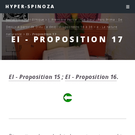
HYPER-SPINOZA
Accueil
>
Hyper-Ethique
>
I. Première Partie : "De Dieu" (Pars Prima : De
Deo)
>
A partir de Dieu ( a deo) : Propositions 16 à 36
>
a - La nature
naturante
>
EI - Proposition 17
EI - PROPOSITION 17
EI - Proposition 15
;
EI - Proposition 16
.