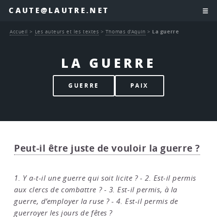
CAUTE@LAUTRE.NET
Accueil
>
Les auteurs et les textes
>
Thomas d’Aquin
>
La guerre
LA GUERRE
GUERRE
PAIX
Peut-il être juste de vouloir la guerre ?
1. Y a-t-il une guerre qui soit licite ? - 2. Est-il permis
aux clercs de combattre ? - 3. Est-il permis, à la
guerre, d’employer la ruse ? - 4. Est-il permis de
guerroyer les jours de fêtes ?