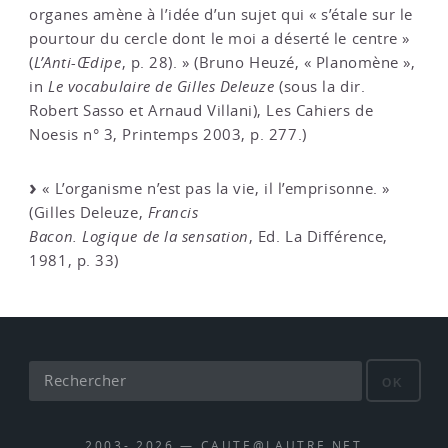
organes amène à l’idée d’un sujet qui « s’étale sur le
pourtour du cercle dont le moi a déserté le centre »
(
L’Anti-Œdipe
, p. 28). » (Bruno Heuzé, « Planomène »,
in
Le vocabulaire de Gilles Deleuze
(sous la dir.
Robert Sasso et Arnaud Villani), Les Cahiers de
Noesis n° 3, Printemps 2003, p. 277.)
« L’organisme n’est pas la vie, il l’emprisonne. »
(Gilles Deleuze,
Francis
Bacon. Logique de la sensation
, Ed. La Différence,
1981, p. 33)
OK
2003- 2026 — CAUTE@LAUTRE.NET