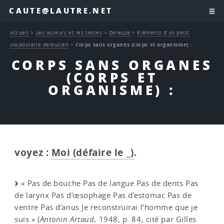
CAUTE@LAUTRE.NET
Accueil
>
Les auteurs et les textes
>
Deleuze
>
Eléments d’un petit
vocabulaire deleuzien
>
Corps sans organes (corps et organisme) :
CORPS SANS ORGANES
(CORPS ET
ORGANISME) :
voyez :
Moi (défaire le _)
.
« Pas de bouche Pas de langue Pas de dents Pas
de larynx Pas d’œsophage Pas d’estomac Pas de
ventre Pas d’anus Je reconstruirai l’homme que je
suis » (
Antonin Artaud
, 1948, p. 84, cité par Gilles