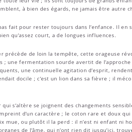
 toute leur vie ; ils sont toujours de grands enfa
mblent, à bien des égards, ne jamais être autre c
as fait pour rester toujours dans l’enfance. Il en 
bien qu’assez court, a de longues influences.
précède de loin la tempête, cette orageuse révo
 ; une fermentation sourde avertit de l’approch
ents, une continuelle agitation d’esprit, rendent 
endait docile ; c’est un lion dans sa fièvre ; il méc
ui s’altère se joignent des changements sensible
preint d’un caractère ; le coton rare et doux qui 
ix mue, ou plutôt il la perd : il n’est ni enfant n
rganes de l’âme, qui n’ont rien dit jusqu’ici, trou