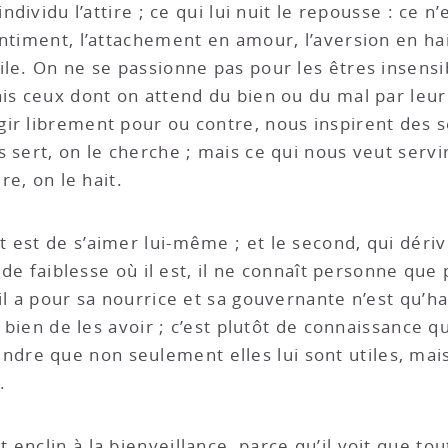
ndividu l’attire ; ce qui lui nuit le repousse : ce n
ntiment, l’attachement en amour, l’aversion en hai
ile. On ne se passionne pas pour les êtres insensi
is ceux dont on attend du bien ou du mal par leur 
gir librement pour ou contre, nous inspirent des
 sert, on le cherche ; mais ce qui nous veut servir
re, on le hait.
 est de s’aimer lui-même ; et le second, qui déri
 de faiblesse où il est, il ne connaît personne que p
il a pour sa nourrice et sa gouvernante n’est qu’hab
e bien de les avoir ; c’est plutôt de connaissance qu
e que non seulement elles lui sont utiles, mais qu
.
enclin à la bienveillance, parce qu’il voit que tou