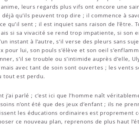
s anime, leurs regards plus vifs ont encore une sai
t déjà qu’ils peuvent trop dire ; il commence à savoi
e qu’il sent ; il est inquiet sans raison de l’être.
ais si sa vivacité se rend trop impatiente, si so
 d’un instant à l’autre, s’il verse des pleurs sans suj
pour lui, son pouls s’élève et son oeil s’enflamm
onner, s’il se trouble ou s’intimide auprès d’elle, 
ermais avec tant de soin sont ouvertes ; les vents 
 tout est perdu.
t j’ai parlé ; c’est ici que l’homme naît véritablem
s soins n’ont été que des jeux d’enfant ; ils ne pr
ssent les éducations ordinaires est proprement ce
ser ce nouveau plan, reprenons de plus haut l’ét