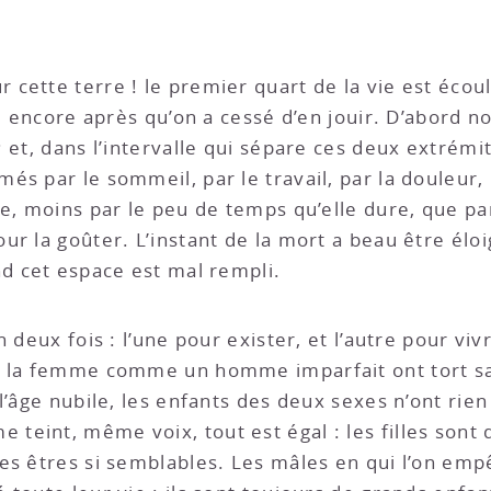
cette terre ! le premier quart de la vie est écou
le encore après qu’on a cessé d’en jouir. D’abord n
 et, dans l’intervalle qui sépare ces deux extrémité
s par le sommeil, par le travail, par la douleur, 
te, moins par le peu de temps qu’elle dure, que p
r la goûter. L’instant de la mort a beau être éloig
nd cet espace est mal rempli.
 deux fois : l’une pour exister, et l’autre pour vivr
t la femme comme un homme imparfait ont tort san
l’âge nubile, les enfants des deux sexes n’ont rien 
eint, même voix, tout est égal : les filles sont 
des êtres si semblables. Les mâles en qui l’on em