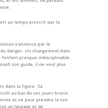
nts, et les femmes, ne perdant
hose.
sort au temps prescrit par la
lution s’annonce par le
e du danger. Un changement dans
l’enfant presque indisciplinable.
onnaît son guide, il ne veut plus
s dans la figure. Sa
croît au bas de ses joues brunit
i homme et ne peut prendre le ton
vent un langage et de