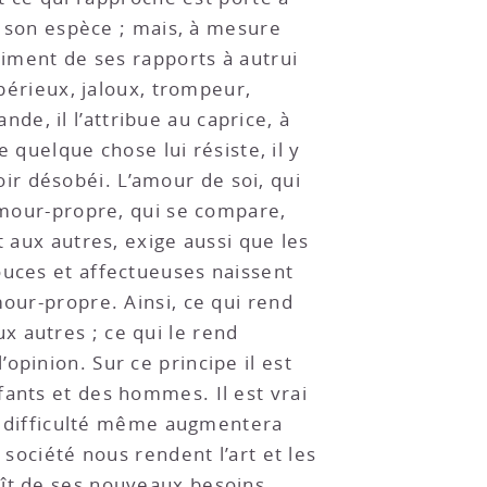
 à son espèce ; mais, à mesure
timent de ses rapports à autrui
mpérieux, jaloux, trompeur,
nde, il l’attribue au caprice, à
e quelque chose lui résiste, il y
voir désobéi. L’amour de soi, qui
’amour-propre, qui se compare,
t aux autres, exige aussi que les
ouces et affectueuses naissent
mour-propre. Ainsi, ce qui rend
 autres ; ce qui le rend
pinion. Sur ce principe il est
fants et des hommes. Il est vrai
tte difficulté même augmentera
 société nous rendent l’art et les
aît de ses nouveaux besoins.