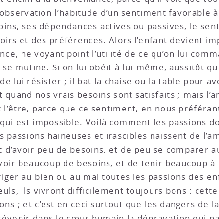
te observation l’habitude d’un sentiment favorable
soins, ses dépendances actives ou passives, le sen
evoirs et des préférences. Alors l’enfant devient i
sance, ne voyant point l’utilité de ce qu’on lui comma
l se mutine. Si on lui obéit à lui-même, aussitôt qu
de lui résister ; il bat la chaise ou la table pour a
t quand nos vrais besoins sont satisfaits ; mais l
t l’être, parce que ce sentiment, en nous préféran
 qui est impossible. Voilà comment les passions d
s passions haineuses et irascibles naissent de l’a
d’avoir peu de besoins, et de peu se comparer aux
ir beaucoup de besoins, et de tenir beaucoup à l’o
iger au bien ou au mal toutes les passions des en
euls, ils vivront difficilement toujours bons : ce
ns ; et c’est en ceci surtout que les dangers de la
révenir dans le cœur humain la dépravation qui n