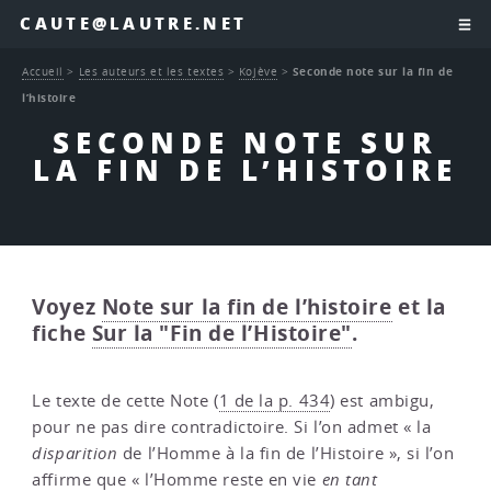
CAUTE@LAUTRE.NET
Accueil
>
Les auteurs et les textes
>
Kojève
>
Seconde note sur la fin de
l’histoire
SECONDE NOTE SUR
LA FIN DE L’HISTOIRE
Voyez
Note sur la fin de l’histoire
et la
fiche
Sur la "Fin de l’Histoire"
.
Le texte de cette Note (
1 de la p. 434
) est ambigu,
pour ne pas dire contradictoire. Si l’on admet « la
disparition
de l’Homme à la fin de l’Histoire », si l’on
affirme que « l’Homme reste en vie
en tant