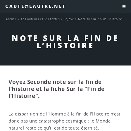
CAUTE@LAUTRE.NET
Accueil
>
Les auteurs et les textes
>
Kojève
>
Note sur la fin de l’histoire
NOTE SUR LA FIN DE
L’HISTOIRE
Voyez
Seconde note sur la fin de
l’histoire
et la fiche
Sur la "Fin de
l’Histoire"
.
La disparition de l’Homme à la fin de l’Histoire n’est
donc pas une catastrophe cosmique : le Monde
naturel reste ce qu’il est de toute éternité.