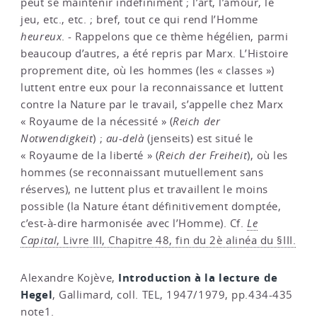
peut se maintenir indéfiniment ; l’art, l’amour, le
jeu, etc., etc. ; bref, tout ce qui rend l’Homme
heureux
. - Rappelons que ce thème hégélien, parmi
beaucoup d’autres, a été repris par Marx. L’Histoire
proprement dite, où les hommes (les « classes »)
luttent entre eux pour la reconnaissance et luttent
contre la Nature par le travail, s’appelle chez Marx
« Royaume de la nécessité » (
Reich der
Notwendigkeit
) ;
au-delà
(jenseits) est situé le
« Royaume de la liberté » (
Reich der Freiheit
), où les
hommes (se reconnaissant mutuellement sans
réserves), ne luttent plus et travaillent le moins
possible (la Nature étant définitivement domptée,
c’est-à-dire harmonisée avec l’Homme). Cf.
Le
Capital
, Livre III, Chapitre 48, fin du 2è alinéa du §III.
Introduction à la lecture de
Alexandre Kojève,
Hegel
, Gallimard, coll. TEL, 1947/1979, pp.434-435
note1.