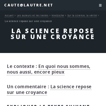
CAUTE@LAUTRE.NET
Accueil
>
Les auteurs et les textes
>
Nietzsche
>
Sur la science, la vérité
>
La science repose sur une croyance
LA SCIENCE REPOSE
SUR UNE CROYANCE
Le contexte :
En quoi nous sommes,
nous aussi, encore pieux
Un commentaire :
La science repose
sur une croyance