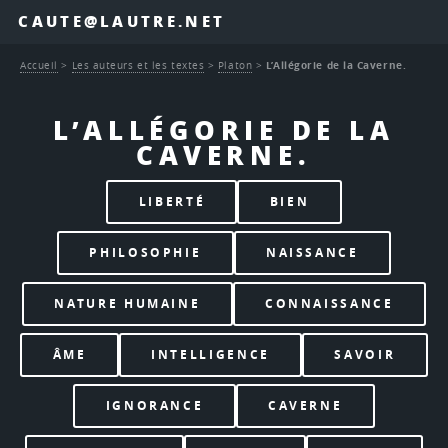
CAUTE@LAUTRE.NET
Accueil
>
Les auteurs et les textes
>
Platon
>
L’Allégorie de la Caverne.
L’ALLÉGORIE DE LA
CAVERNE.
LIBERTÉ
BIEN
PHILOSOPHIE
NAISSANCE
NATURE HUMAINE
CONNAISSANCE
ÂME
INTELLIGENCE
SAVOIR
IGNORANCE
CAVERNE