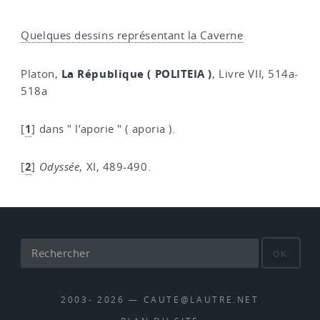
Quelques dessins représentant la Caverne
La République ( POLITEIA )
Platon,
, Livre VII, 514a-
518a
1
[
]
dans " l’aporie " ( aporia ).
2
[
]
Odyssée
, XI, 489-490.
OK
2003- 2026 — CAUTE@LAUTRE.NET