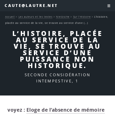
CAUTE@LAUTRE.NET
Accueil
>
Les auteurs et les textes
>
Nietzsche
>
Sur l’Histoire
>
L’histoire,
placée au service de la vie, se trouve au service d’une (…)
L’HISTOIRE, PLACÉE
AU SERVICE DE LA
VIE, SE TROUVE AU
SERVICE D’UNE
PUISSANCE NON
HISTORIQUE.
SECONDE CONSIDÉRATION
INTEMPESTIVE, 1
voyez :
Eloge de l’absence de mémoire