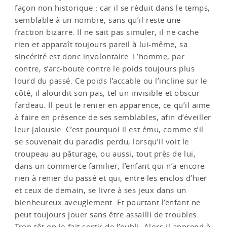
façon non historique : car il se réduit dans le temps,
semblable à un nombre, sans qu’il reste une
fraction bizarre. Il ne sait pas simuler, il ne cache
rien et apparaît toujours pareil à lui-même, sa
sincérité est donc involontaire. L’homme, par
contre, s’arc-boute contre le poids toujours plus
lourd du passé. Ce poids l’accable ou l’incline sur le
côté, il alourdit son pas, tel un invisible et obscur
fardeau. Il peut le renier en apparence, ce qu’il aime
à faire en présence de ses semblables, afin d’éveiller
leur jalousie. C’est pourquoi il est ému, comme s’il
se souvenait du paradis perdu, lorsqu’il voit le
troupeau au pâturage, ou aussi, tout près de lui,
dans un commerce familier, l’enfant qui n’a encore
rien à renier du passé et qui, entre les enclos d’hier
et ceux de demain, se livre à ses jeux dans un
bienheureux aveuglement. Et pourtant l’enfant ne
peut toujours jouer sans être assailli de troubles.
Trop tôt on le fait sortir de l’oubli. Alors il apprend à