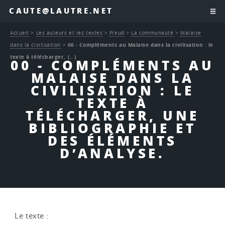
CAUTE@LAUTRE.NET
Accueil
>
Les auteurs et les textes
>
Freud
>
La communauté
>
Malaise
dans la civilisation
>
00 - Compléments au Malaise dans la civilisation : le
texte à télécharger, (…)
00 - COMPLÉMENTS AU
MALAISE DANS LA
CIVILISATION : LE
TEXTE À
TÉLÉCHARGER, UNE
BIBLIOGRAPHIE ET
DES ÉLÉMENTS
D’ANALYSE.
Le texte :