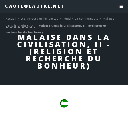
CAUTE@LAUTRE.NET
Accueil
>
Les auteurs et les textes
>
Freud
>
La communauté
>
Malaise
dans la civilisation
>
Malaise dans la civilisation, II - (Religion et
recherche du bonheur)
MALAISE DANS LA
CIVILISATION, II -
(RELIGION ET
RECHERCHE DU
BONHEUR)