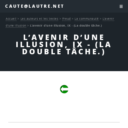
CAUTE@LAUTRE.NET
Accueil
>
Les auteurs et les textes
>
Freud
>
La communauté
>
L’avenir
d’une illusion
>
L’avenir d’une illusion, IX - (La double tâche.)
L’AVENIR D’UNE
ILLUSION, IX - (LA
DOUBLE TÂCHE.)