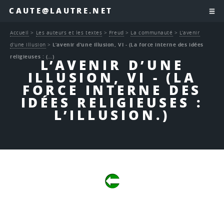
CAUTE@LAUTRE.NET
Accueil
>
Les auteurs et les textes
>
Freud
>
La communauté
>
L’avenir
d’une illusion
>
L’avenir d’une illusion, VI - (La force interne des idées
religieuses : (…)
L’AVENIR D’UNE
ILLUSION, VI - (LA
FORCE INTERNE DES
IDÉES RELIGIEUSES :
L’ILLUSION.)