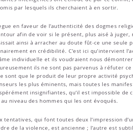
is par lesquels ils cherchaient à en sortir.
llègue en faveur de l’authenticité des dogmes reli
ntour afin de voir si le présent, plus aisé à juger,
issait ainsi à arracher au doute fût-ce une seule 
irement en crédibilité. C’est ici qu’intervient l’act
âme individuelle et ils voudraient nous démontrer 
ureusement ils ne sont pas parvenus à réfuter ce f
e sont que le produit de leur propre activité psyc
seurs les plus éminents, mais toutes les manifest
espérément insignifiantes, qu’il est impossible de 
er au niveau des hommes qui les ont évoqués.
x tentatives, qui font toutes deux l’impression d
rdre de la violence, est ancienne ; l’autre est sub