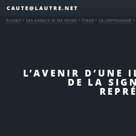
CAUTE@LAUTRE.NET
Accueil
>
Les auteurs et les textes
>
Freud
>
La communauté
L’AVENIR D’UNE I
DE LA SIG
REPRÉ