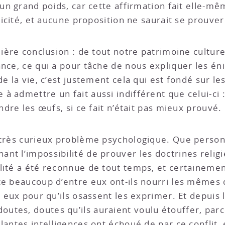
’un grand poids, car cette affirmation fait elle-m
nticité, et aucune proposition ne saurait se prouv
lière conclusion : de tout notre patrimoine culture
ance, ce qui a pour tâche de nous expliquer les én
de la vie, c’est justement cela qui est fondé sur l
à admettre un fait aussi indifférent que celui-ci
ndre les œufs, si ce fait n’était pas mieux prouvé.
très curieux problème psychologique. Que personne 
nt l’impossibilité de prouver les doctrines relig
lité a été reconnue de tout temps, et certainemen
ute beaucoup d’entre eux ont-ils nourri les mêmes
ur eux pour qu’ils osassent les exprimer. Et depui
tes, doutes qu’ils auraient voulu étouffer, parce
lantes intelligences ont échoué de par ce conflit,