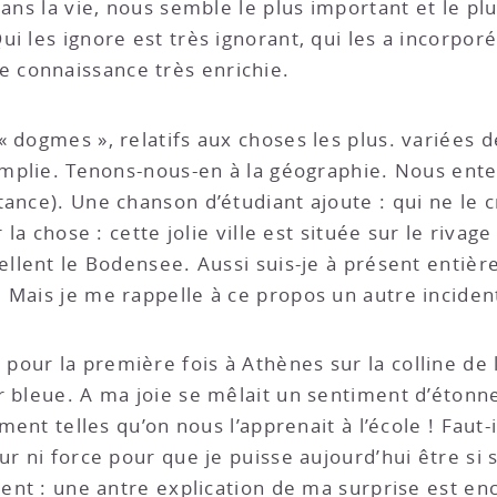
dans la vie, nous semble le plus important et le p
i les ignore est très ignorant, qui les a incorporé
 connaissance très enrichie.
« dogmes », relatifs aux choses les plus. variées
remplie. Tenons-nous-en à la géographie. Nous ente
nce). Une chanson d’étudiant ajoute : qui ne le croi
r la chose : cette jolie ville est située sur le riv
pellent le Bodensee. Aussi suis-je à présent entiè
Mais je me rappelle à ce propos un autre incident 
our la première fois à Athènes sur la colline de l
r bleue. A ma joie se mêlait un sentiment d’éton
iment telles qu’on nous l’apprenait à l’école ! Faut-
ur ni force pour que je puisse aujourd’hui être si s
dent : une antre explication de ma surprise est enc