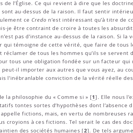
s de l’Église. Ce qui revient à dire que les doctrin
 sont au-dessus de la raison. Il faut sentir intérie
eulement ce
Credo
n’est intéressant qu’à titre de c
s-je être contraint de croire à toutes les absurdités
 n’est pas d’instance au-dessus de la raison. Si la 
 qui témoigne de cette vérité, que faire de tous 
 réclamer de tous les hommes qu’ils se servent d
our tous une obligation fondée sur un facteur qui 
 peut-il importer aux autres que vous ayez, au cou
s l’inébranlable conviction de la vérité réelle des
1
de la philosophie du « Comme si »
[
]
. Elle nous l
tatifs tontes sortes d’hypothèses dont l’absence d
 appelle fictions, mais, en vertu de nombreuses r
croyions à ces fictions. Tel serait le cas des doct
2
aintien des sociétés humaines
[
]
. De tels argume