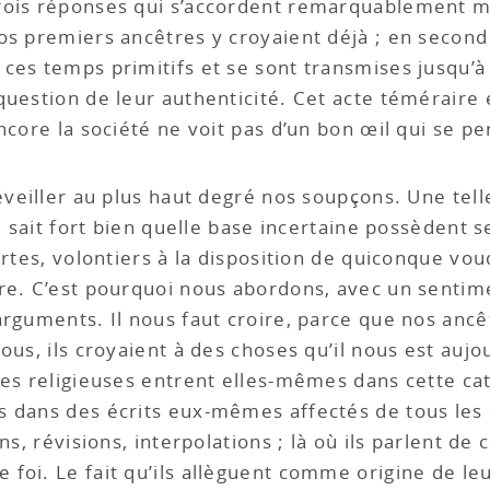
rois réponses qui s’accordent remarquablement mal
os premiers ancêtres y croyaient déjà ; en second
es temps primitifs et se sont transmises jusqu’à n
question de leur authenticité. Cet acte téméraire 
ncore la société ne voit pas d’un bon œil qui se p
éveiller au plus haut degré nos soupçons. Une tell
é sait fort bien quelle base incertaine possèdent se
ertes, volontiers à la disposition de quiconque vou
re. C’est pourquoi nous abordons, avec un sentimen
arguments. Il nous faut croire, parce que nos ancê
ous, ils croyaient à des choses qu’il nous est aujo
es religieuses entrent elles-mêmes dans cette caté
 dans des écrits eux-mêmes affectés de tous les c
ns, révisions, interpolations ; là où ils parlent de
foi. Le fait qu’ils allèguent comme origine de le