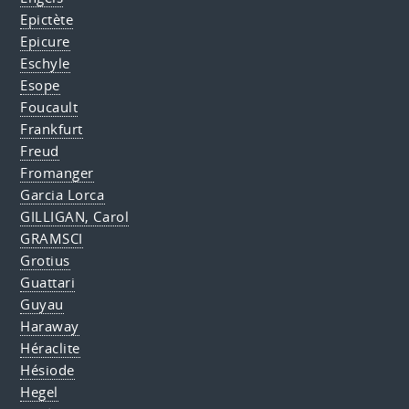
Epictète
Epicure
Eschyle
Esope
Foucault
Frankfurt
Freud
Fromanger
Garcia Lorca
GILLIGAN, Carol
GRAMSCI
Grotius
Guattari
Guyau
Haraway
Héraclite
Hésiode
Hegel