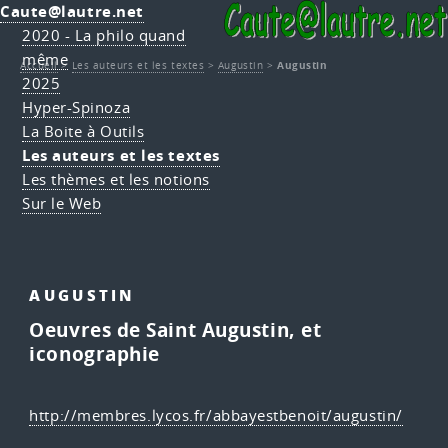
Caute@lautre.net
2020 - La philo quand
même
Accueil
>
Les auteurs et les textes
>
Augustin
>
Augustin
2025
Hyper-Spinoza
La Boite à Outils
Les auteurs et les textes
Les thèmes et les notions
Sur le Web
AUGUSTIN
Oeuvres de Saint Augustin, et
iconographie
http://membres.lycos.fr/abbayestbenoit/augustin/