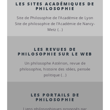
LES SITES ACADÉMIQUES DE
PHILOSOPHIE
Site de Philosophie de l’Académie de Lyon
Site de philosophie de l’Académie de Nancy-
Metz (…)
LES REVUES DE
PHILOSOPHIE SUR LE WEB
Un philosophe Astérion, revue de
philosophie, histoire des idées, pensée
politique (…)
LES PORTAILS DE
PHILOSOPHIE
Liens philosophiques proposés par