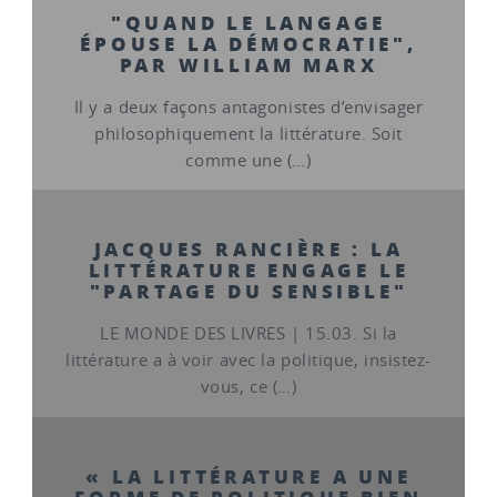
"QUAND LE LANGAGE
ÉPOUSE LA DÉMOCRATIE",
PAR WILLIAM MARX
Il y a deux façons antagonistes d’envisager
philosophiquement la littérature. Soit
comme une (…)
JACQUES RANCIÈRE : LA
LITTÉRATURE ENGAGE LE
"PARTAGE DU SENSIBLE"
LE MONDE DES LIVRES | 15.03. Si la
littérature a à voir avec la politique, insistez-
vous, ce (…)
« LA LITTÉRATURE A UNE
FORME DE POLITIQUE BIEN