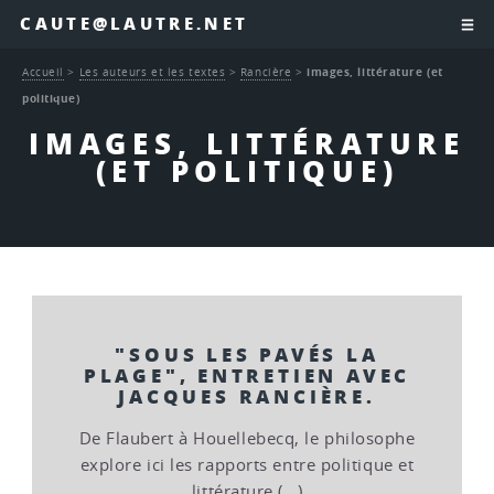
CAUTE@LAUTRE.NET
Accueil
>
Les auteurs et les textes
>
Rancière
>
images, littérature (et
politique)
IMAGES, LITTÉRATURE
(ET POLITIQUE)
"SOUS LES PAVÉS LA
PLAGE", ENTRETIEN AVEC
JACQUES RANCIÈRE.
De Flaubert à Houellebecq, le philosophe
explore ici les rapports entre politique et
littérature (…)