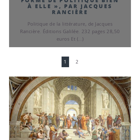
À ELLE », PAR JACQUES
RANCIÈRE
Politique de la littérature, de Jacques
Rancière. Éditions Galilée. 232 pages 28,50
euros Et (…)
1
2