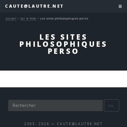
CAUTE@LAUTRE.NET
Accueil
>
Sur le Web
>
Les sites philosophiques perso
LES SITES
PHILOSOPHIQUES
PERSO
OK
2003- 2026 — CAUTE@LAUTRE.NET