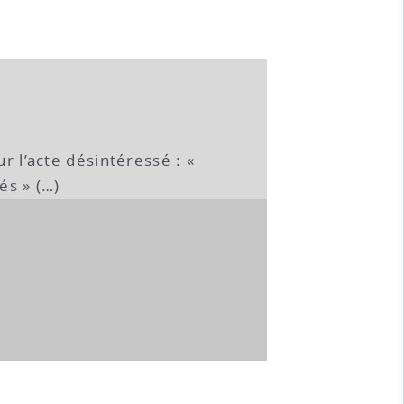
ur l’acte désintéressé : «
és » (…)