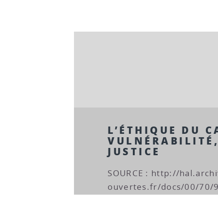
L’ÉTHIQUE DU C
VULNÉRABILITÉ
JUSTICE
SOURCE : http://hal.archi
ouvertes.fr/docs/00/70/