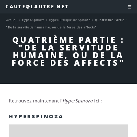
CAUTE@LAUTRE.NET
Accueil
>
Hyper-Spinoza
>
Hyper-Ethique de Spinoza
>
Quatrième Partie :
"De la servitude humaine, ou de la force des affects"
QUATRIÈME PARTIE :
"DE LA SERVITUDE
HUMAINE, OU DE LA
FORCE DES AFFECTS"
Retrouvez maintenant l’
HyperSpinoza
ici :
HYPERSPINOZA