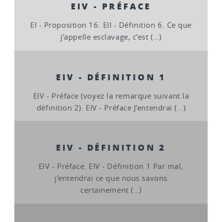
EIV - PRÉFACE
EI - Proposition 16. EII - Définition 6. Ce que
j’appelle esclavage, c’est (…)
EIV - DÉFINITION 1
EIV - Préface (voyez la remarque suivant la
définition 2). EIV - Préface J’entendrai (…)
EIV - DÉFINITION 2
EIV - Préface. EIV - Définition 1 Par mal,
j’entendrai ce que nous savons
certainement (…)