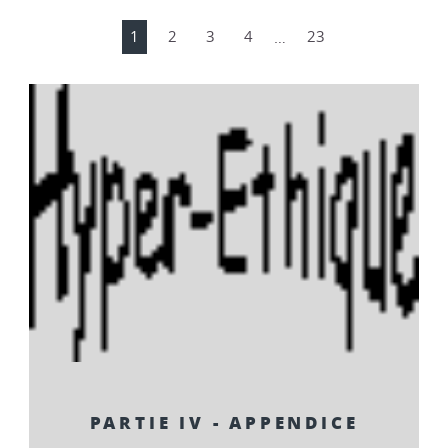
1
2
3
4
…
23
PARTIE IV - APPENDICE