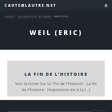
CAUTE@LAUTRE.NET
Accueil
>
Les auteurs et les textes
>
Weil (Eric)
WEIL (ERIC)
LA FIN DE L’HISTOIRE
Voir la ficher Sur la "Fin de l’Histoire". La fin
de l’histoire : l’expression est à la (…)