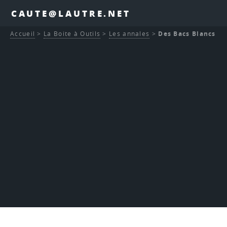
CAUTE@LAUTRE.NET
Accueil
>
La Boite à Outils
>
Les annales
>
Des Bacs Blancs