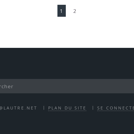
1
2
E@LAUTRE.NET
PLAN DU SITE
SE CONNECT