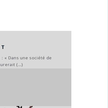
ET
: « Dans une société de
urerait (…)