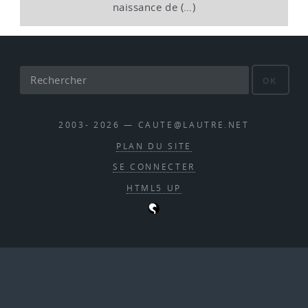
naissance de (…)
OK
2003- 2026 — CAUTE@LAUTRE.NET
PLAN DU SITE
SE CONNECTER
HTML5 UP