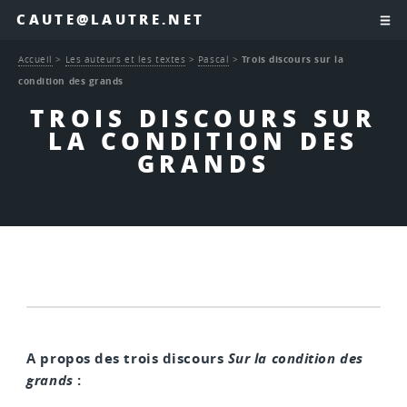
CAUTE@LAUTRE.NET
Accueil
>
Les auteurs et les textes
>
Pascal
>
Trois discours sur la
condition des grands
TROIS DISCOURS SUR
LA CONDITION DES
GRANDS
A propos des trois discours
Sur la condition des
grands
: