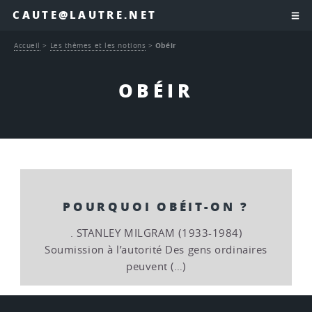
CAUTE@LAUTRE.NET
Accueil
>
Les thèmes et les notions
>
Obéir
OBÉIR
POURQUOI OBÉIT-ON ?
. STANLEY MILGRAM (1933-1984)
Soumission à l’autorité Des gens ordinaires
peuvent (…)