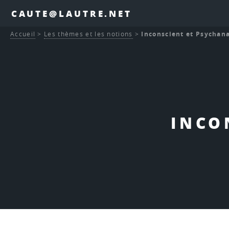
CAUTE@LAUTRE.NET
Accueil
>
Les thèmes et les notions
>
Inconscient et Psychan
INCO