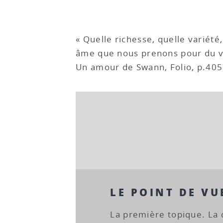
« Quelle richesse, quelle variét
âme que nous prenons pour du vi
Un amour de Swann, Folio, p.405
LE POINT DE VU
La première topique. La 