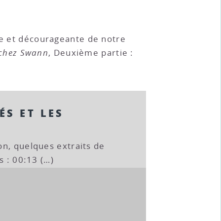
ble et décourageante de notre
 chez Swann
, Deuxième partie :
ÉS ET LES
on, quelques extraits de
s : 00:13 (…)