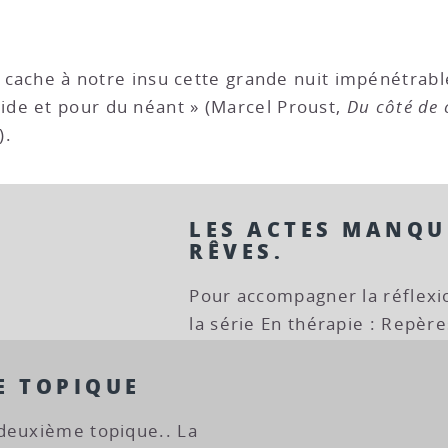
é, cache à notre insu cette grande nuit impénétra
de et pour du néant » (Marcel Proust,
Du côté de
).
LES ACTES MANQU
RÊVES.
Pour accompagner la réflexi
la série En thérapie : Repère
E TOPIQUE
deuxième topique.. La