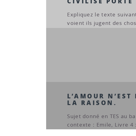
CIVILISÉ PORT
Expliquez le texte suivant
voient ils jugent des chos
L’AMOUR N’EST
LA RAISON.
Sujet donné en TES au ba
contexte : Emile, Livre 4 