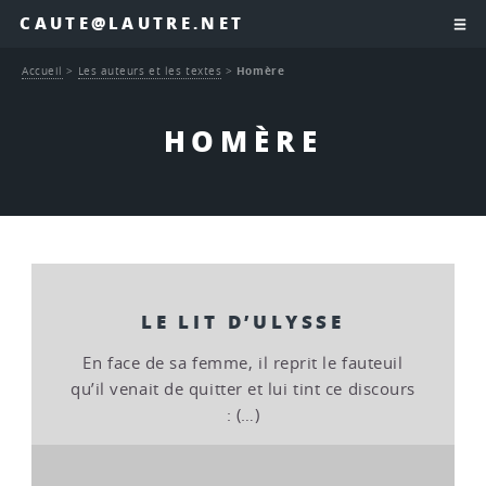
CAUTE@LAUTRE.NET
Accueil
>
Les auteurs et les textes
>
Homère
HOMÈRE
LE LIT D’ULYSSE
En face de sa femme, il reprit le fauteuil
qu’il venait de quitter et lui tint ce discours
: (…)