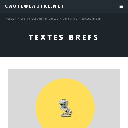
CAUTE@LAUTRE.NET
Accueil
>
Les auteurs et les textes
>
Descartes
>
Textes brefs
TEXTES BREFS