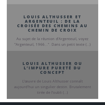
LOUIS ALTHUSSER ET
ARGENTEUIL : DE LA
CROISÉE DES CHEMINS AU
CHEMIN DE CROIX
Au sujet de la réunion d’Argenteuil, voyez
"Argenteuil, 1966...". Dans un petit texte (…)
LOUIS ALTHUSSER OU
L’IMPURE PURETÉ DU
CONCEPT
L’œuvre de Louis Althusser connaît
aujourd’hui un singulier destin. Brutalement
tirée de l’oubli (…)