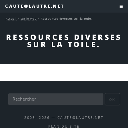
CAUTE@LAUTRE.NET
Accueil
>
Sur le Web
>
Ressources diverses sur la toile.
RESSOURCES DIVERSES
SUR LA TOILE.
OK
2003- 2026 — CAUTE@LAUTRE.NET
PLAN DU SITE