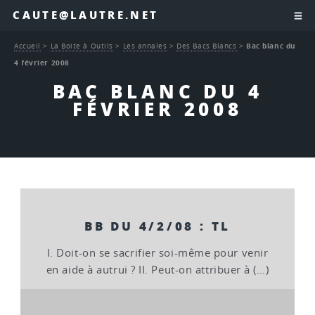
CAUTE@LAUTRE.NET
Accueil
>
La Boite à Outils
>
Les annales
>
Des Bacs Blancs
>
Bac blanc du
4 février 2008
BAC BLANC DU 4
FÉVRIER 2008
BB DU 4/2/08 : TL
I. Doit-on se sacrifier soi-même pour venir
en aide à autrui ? II. Peut-on attribuer à (…)