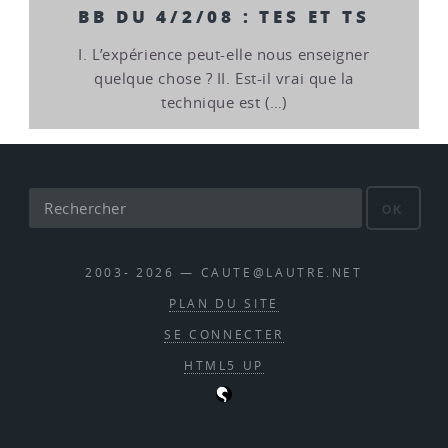
BB DU 4/2/08 : TES ET TS
I. L’expérience peut-elle nous enseigner
quelque chose ? II. Est-il vrai que la
technique est (…)
OK
2003- 2026 — CAUTE@LAUTRE.NET
PLAN DU SITE
SE CONNECTER
HTML5 UP