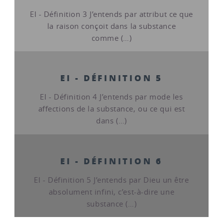
EI - Définition 3 J’entends par attribut ce que
la raison conçoit dans la substance
comme (…)
EI - DÉFINITION 5
EI - Définition 4 J’entends par mode les
affections de la substance, ou ce qui est
dans (…)
EI - DÉFINITION 6
EI - Définition 5 J’entends par Dieu un être
absolument infini, c’est-à-dire une
substance (…)