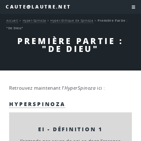
CAUTE@LAUTRE.NET
Accueil
>
Hyper-Spinoza
>
Hyper-Ethique de Spinoza
>
Première Partie :
"De Dieu"
PREMIÈRE PARTIE :
"DE DIEU"
Retrouvez maintenant l’
HyperSpinoza
ici :
HYPERSPINOZA
EI - DÉFINITION 1