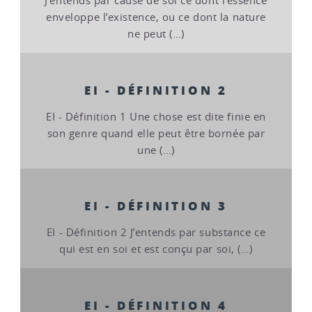
J’entends par cause de soi ce dont l’essence
enveloppe l’existence, ou ce dont la nature
ne peut (…)
EI - DÉFINITION 2
EI - Définition 1 Une chose est dite finie en
son genre quand elle peut être bornée par
une (…)
EI - DÉFINITION 3
EI - Définition 2 J’entends par substance ce
qui est en soi et est conçu par soi, (…)
EI - DÉFINITION 4