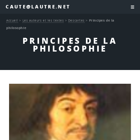
CAUTE@LAUTRE.NET
Accueil
>
Les auteurs et les textes
>
Descartes
>
Principes de la
philosophie
PRINCIPES DE LA
PHILOSOPHIE