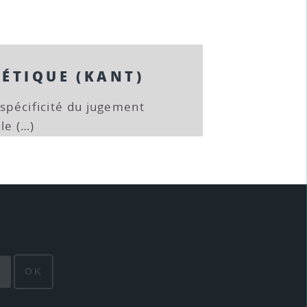
HÉTIQUE (KANT)
 spécificité du jugement
 le (…)
OK