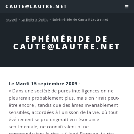
CAUTE@LAUTRE.NET
Accueil
>
La Boite à Outils
>
Ephéméride de Caute@Lautre.net
EPHÉMÉRIDE DE
CAUTE@LAUTRE.NET
Le Mardi 15 septembre 2009
:
« Dans une société de pures intelligences on ne
pleurerait probablement plus, mais on rirait peut-
être encore ; tandis que des âmes invariablement
sensibles, accordées à l’unisson de la vie, où tout
événement se prolongerait en résonance
sentimentale, ne connaîtraient ni ne
comprendraient le rire. » (Henri Bergson,
Le rire
,