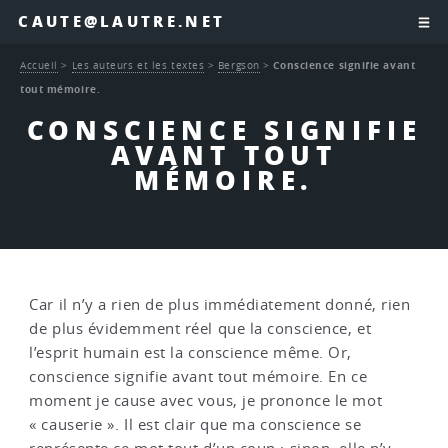
CAUTE@LAUTRE.NET
Accueil
>
Les auteurs et les textes
>
Bergson
>
Conscience signifie avant
tout mémoire.
CONSCIENCE SIGNIFIE
AVANT TOUT
MÉMOIRE.
Car il n’y a rien de plus immédiatement donné, rien
de plus évidemment réel que la conscience, et
l’esprit humain est la conscience même. Or,
conscience signifie avant tout mémoire. En ce
moment je cause avec vous, je prononce le mot
« causerie ». Il est clair que ma conscience se