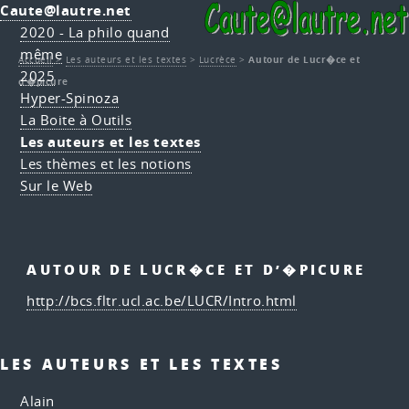
Caute@lautre.net
2020 - La philo quand
même
Accueil
>
Les auteurs et les textes
>
Lucrèce
>
Autour de Lucr�ce et
2025
d’�picure
Hyper-Spinoza
La Boite à Outils
Les auteurs et les textes
Les thèmes et les notions
Sur le Web
AUTOUR DE LUCR�CE ET D’�PICURE
http://bcs.fltr.ucl.ac.be/LUCR/Intro.html
LES AUTEURS ET LES TEXTES
Alain