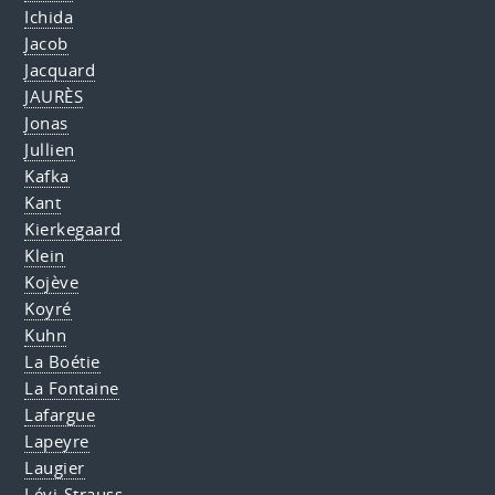
Ichida
Jacob
Jacquard
JAURÈS
Jonas
Jullien
Kafka
Kant
Kierkegaard
Klein
Kojève
Koyré
Kuhn
La Boétie
La Fontaine
Lafargue
Lapeyre
Laugier
Lévi-Strauss