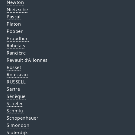
Newton
Nietzsche
Pascal
Platon
Popper
Proudhon
Rabelais
Rancière
Revault d’Allonnes
Rosset
Rousseau
RUSSELL
Sartre
Sénèque
Scheler
Schmitt
Schopenhauer
Simondon
Sloterdijk