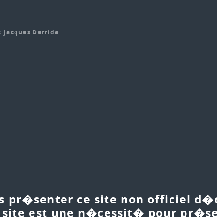
 Jacques Derrida
pr�senter ce site non officiel d�
 site est une n�cessit� pour pr�