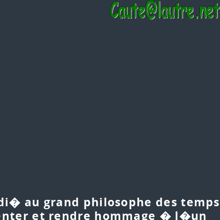
di� au grand philosophe des temps
senter et rendre hommage � l�un