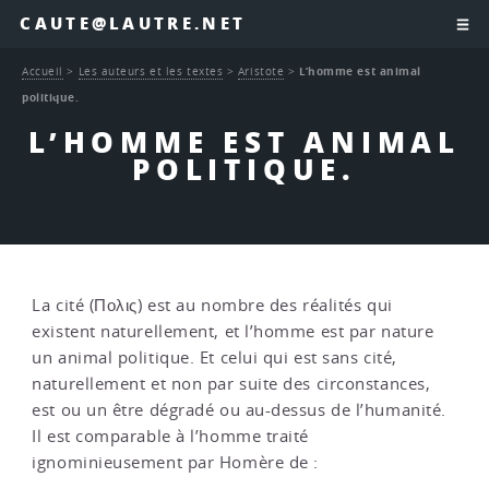
CAUTE@LAUTRE.NET
Accueil
>
Les auteurs et les textes
>
Aristote
>
L’homme est animal
politique.
L’HOMME EST ANIMAL
POLITIQUE.
La cité (Πολις) est au nombre des réalités qui
existent naturellement, et l’homme est par nature
un animal politique. Et celui qui est sans cité,
naturellement et non par suite des circonstances,
est ou un être dégradé ou au-dessus de l’humanité.
Il est comparable à l’homme traité
ignominieusement par Homère de :