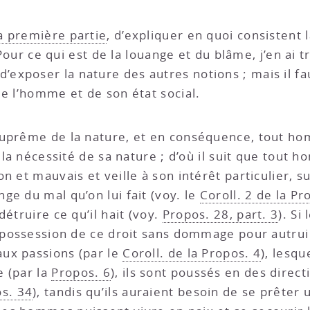
a première partie
, d’expliquer en quoi consistent 
 Pour ce qui est de la louange et du blâme, j’en ai t
’exposer la nature des autres notions ; mais il fa
de l’homme et de son état social.
 suprême de la nature, et en conséquence, tout 
e la nécessité de sa nature ; d’où il suit que tout
n et mauvais et veille à son intérêt particulier, su
enge du mal qu’on lui fait (voy. le
Coroll. 2 de la Pr
étruire ce qu’il hait (voy.
Propos. 28, part. 3
). Si
n possession de ce droit sans dommage pour autrui
 aux passions (par le
Coroll. de la Propos. 4
), lesq
e (par la
Propos. 6
), ils sont poussés en des direct
s. 34
), tandis qu’ils auraient besoin de se prêter