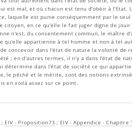
n va tout autrement dans l’état de société, où le 
ui est mal, et où chacun est tenu d’obéir à l’Etat.
, laquelle est punie conséquemment par le seul dro
e citoyen, en ce qu’elle le fait juger digne de joui
sonne n’est, du consentement commun, le maître d’a
e qu’elle appartienne à tel homme et non à tel aut
 de concevoir dans l’état de nature la volonté de 
é ; en d’autres termes, il n’y a dans l’état de natu
étermine dans l’état de société ce qui appartient
ste, le péché et le mérite, sont des notions extrins
s en voilà assez sur ce point.
;
EIV - Proposition73
;
EIV - Appendice - Chapitre 