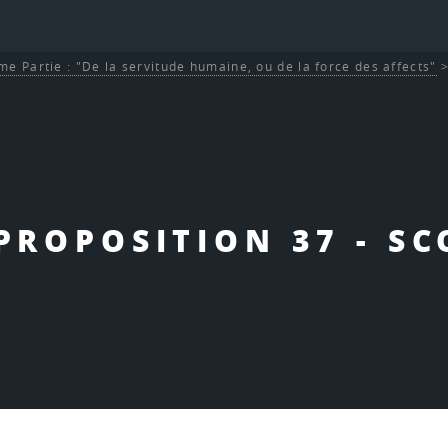
me Partie : "De la servitude humaine, ou de la force des affects"
 PROPOSITION 37 - SC