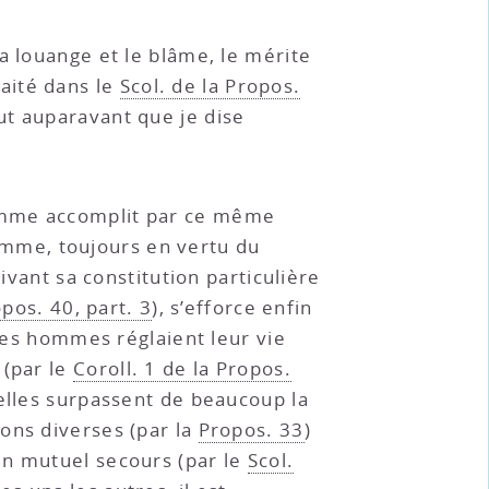
la louange et le blâme, le mérite
raité dans le
Scol. de la Propos.
ut auparavant que je dise
homme accomplit par ce même
 homme, toujours en vertu du
ivant sa constitution particulière
opos. 40, part. 3
), s’efforce enfin
 les hommes réglaient leur vie
 (par le
Coroll. 1 de la Propos.
uelles surpassent de beaucoup la
ions diverses (par la
Propos. 33
)
 un mutuel secours (par le
Scol.