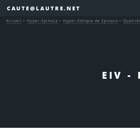
CAUTE@LAUTRE.NET
Accueil
>
Hyper-Spinoza
>
Hyper-Ethique de Spinoza
>
Quatriè
EIV -