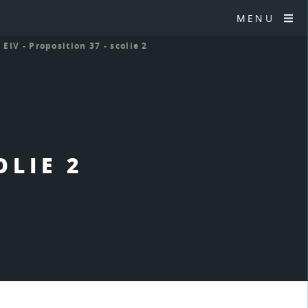
MENU
>
EIV - Proposition 37 - scolie 2
OLIE 2