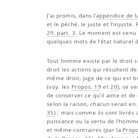
J’ai promis, dans l’
appendice de l
et le péché, le juste et l’injuste.
29, part. 3
. Le moment est venu d
quelques mots de l’état naturel 
Tout homme existe par le droit
droit les actions qui résultent d
même droit, juge de ce qui est bo
(voy. les
Propos. 19
et
20
), se v
de conserver ce qu’il aime et de d
selon la raison, chacun serait e
35
) ; mais comme ils sont livrés
puissance ou la vertu de l’homm
et même contraires (par la
Propo