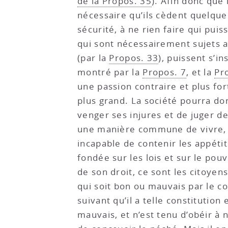
de la Propos. 35
). Afin donc que 
nécessaire qu’ils cèdent quelqu
sécurité, à ne rien faire qui pui
qui sont nécessairement sujets a
(par la
Propos. 33
), puissent s’i
montré par la
Propos. 7
, et la
Pro
une passion contraire et plus for
plus grand. La société pourra don
venger ses injures et de juger de 
une manière commune de vivre, et
incapable de contenir les appétit
fondée sur les lois et sur le pouv
de son droit, ce sont les citoyen
qui soit bon ou mauvais par le c
suivant qu’il a telle constitution
mauvais, et n’est tenu d’obéir à n