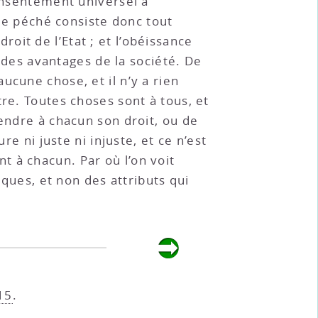
consentement universel a
 Le péché consiste donc tout
it de l’Etat ; et l’obéissance
r des avantages de la société. De
ucune chose, et il n’y a rien
re. Toutes choses sont à tous, et
rendre à chacun son droit, ou de
re ni juste ni injuste, et ce n’est
 à chacun. Par où l’on voit
èques, et non des attributs qui
15
.