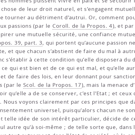
les hommes puissent vivre en paix et se secourir le
e chose de leur droit naturel, et s’engagent mutu
sse tourner au détriment d’autrui. Or, comment po
ux passions (par le
Coroll. de la Propos. 4
), et pa
nspirer une mutuelle sécurité, une confiance mutue
pos. 39, part. 3
, qui portent qu’aucune passion 
te, et que chacun s’abstient de faire du mal à autr
c s’établir à cette condition qu’elle disposera du 
ce qui est bien et de ce qui est mal, et qu’elle au
 de faire des lois, en leur donnant pour sanction,
s (par le
Scol. de la Propos. 17
), mais la menace d
oir qu’elle a de se conserver, c’est l’Etat ; et ceux
s. Nous voyons clairement par ces principes que dan
onsentement universel, puisqu’alors chacun ne song
 et telle idée de son intérêt particulier, décide de 
ul autre qu’à soi-même ; de telle sorte que, dans l