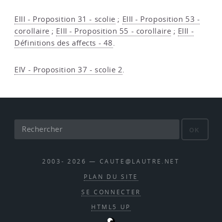
EIII - Proposition 31 - scolie
;
EIII - Proposition 53 -
corollaire
;
EIII - Proposition 55 - corollaire
;
EIII -
Définitions des affects - 48
.
EIV - Proposition 37 - scolie 2
.
OK
2003- 2026 — CAUTE@LAUTRE.NET
PLAN DU SITE
SE CONNECTER
HTML5 UP