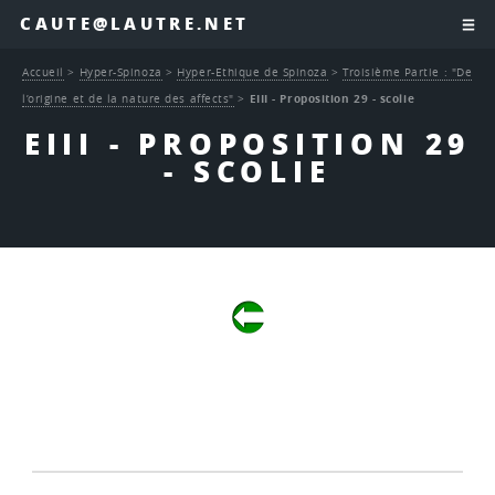
CAUTE@LAUTRE.NET
Accueil
>
Hyper-Spinoza
>
Hyper-Ethique de Spinoza
>
Troisième Partie : "De
l’origine et de la nature des affects"
>
EIII - Proposition 29 - scolie
EIII - PROPOSITION 29
- SCOLIE