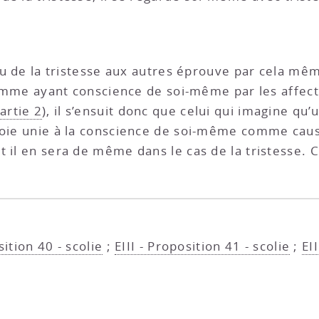
 ou de la tristesse aux autres éprouve par cela mê
’homme ayant conscience de soi-même par les affect
artie 2
), il s’ensuit donc que celui qui imagine qu’
joie unie à la conscience de soi-même comme caus
 il en sera de même dans le cas de la tristesse. C.
sition 40 - scolie
;
EIII - Proposition 41 - scolie
;
EI