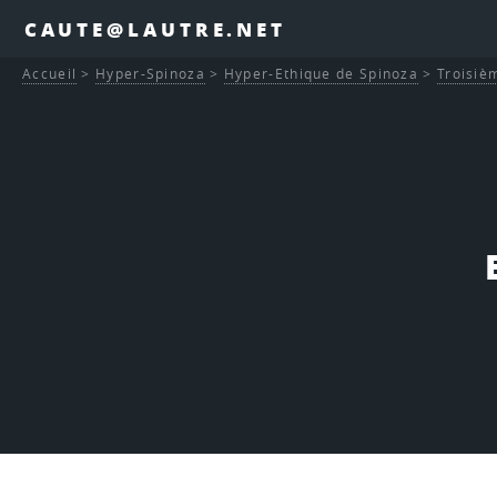
CAUTE@LAUTRE.NET
Accueil
>
Hyper-Spinoza
>
Hyper-Ethique de Spinoza
>
Troisièm