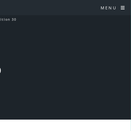
MENU
sition 30
0