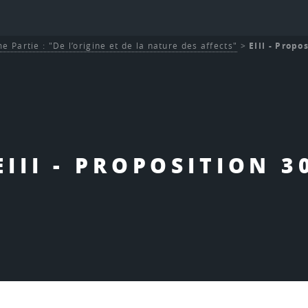
e Partie : "De l’origine et de la nature des affects"
>
EIII - Propo
EIII - PROPOSITION 3