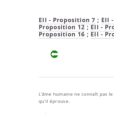
EII - Proposition 7
;
EII 
Proposition 12
;
EII - P
Proposition 16
;
EII - P
L’âme humaine ne connaît pas le 
qu’il éprouve.