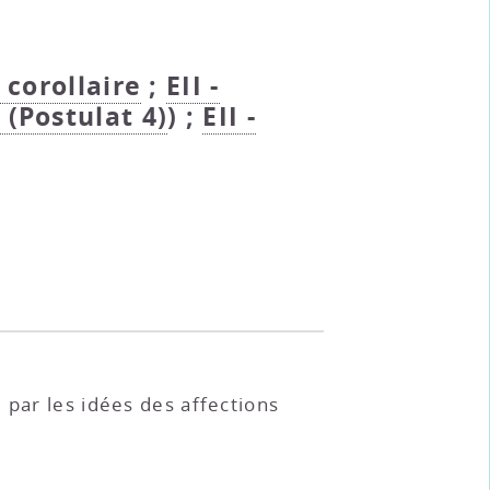
- corollaire
;
EII -
- (Postulat 4)
) ;
EII -
 par les idées des affections