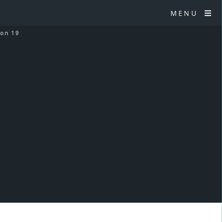
MENU
ion 19
9