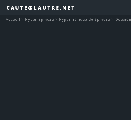
CAUTE@LAUTRE.NET
Accueil
>
Hyper-Spinoza
>
Hyper-Ethique de Spinoza
>
Deuxièm