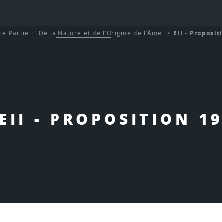
e Partie : "De la Nature et de l’Origine de l’Âme"
>
EII - Proposit
EII - PROPOSITION 1