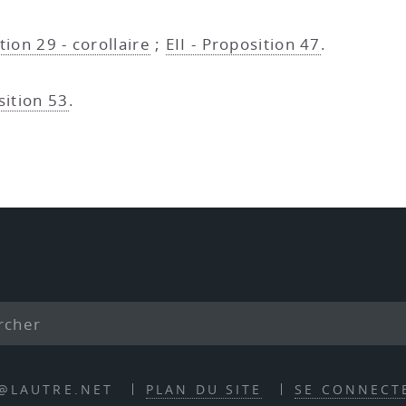
tion 29 - corollaire
;
EII - Proposition 47
.
sition 53
.
E@LAUTRE.NET
PLAN DU SITE
SE CONNECT