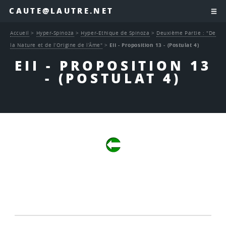
CAUTE@LAUTRE.NET
Accueil
>
Hyper-Spinoza
>
Hyper-Ethique de Spinoza
>
Deuxième Partie : "De
la Nature et de l’Origine de l’Âme"
>
EII - Proposition 13 - (Postulat 4)
EII - PROPOSITION 13
- (POSTULAT 4)