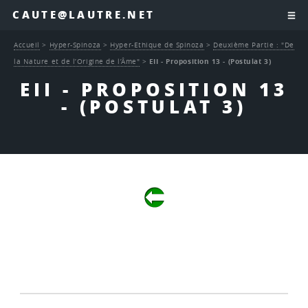
CAUTE@LAUTRE.NET
Accueil
>
Hyper-Spinoza
>
Hyper-Ethique de Spinoza
>
Deuxième Partie : "De
la Nature et de l’Origine de l’Âme"
>
EII - Proposition 13 - (Postulat 3)
EII - PROPOSITION 13
- (POSTULAT 3)