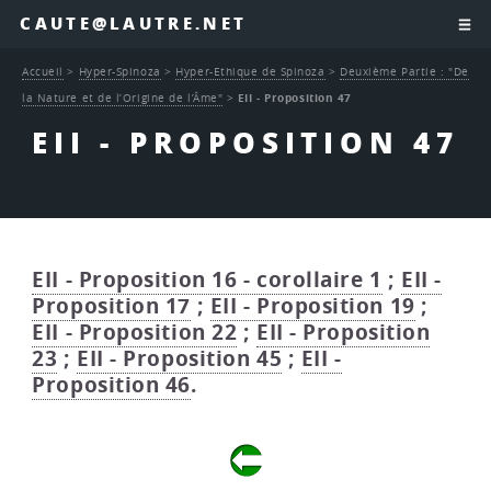
CAUTE@LAUTRE.NET
Accueil
>
Hyper-Spinoza
>
Hyper-Ethique de Spinoza
>
Deuxième Partie : "De
la Nature et de l’Origine de l’Âme"
>
EII - Proposition 47
EII - PROPOSITION 47
EII - Proposition 16 - corollaire 1
;
EII -
Proposition 17
;
EII - Proposition 19
;
EII - Proposition 22
;
EII - Proposition
23
;
EII - Proposition 45
;
EII -
Proposition 46
.