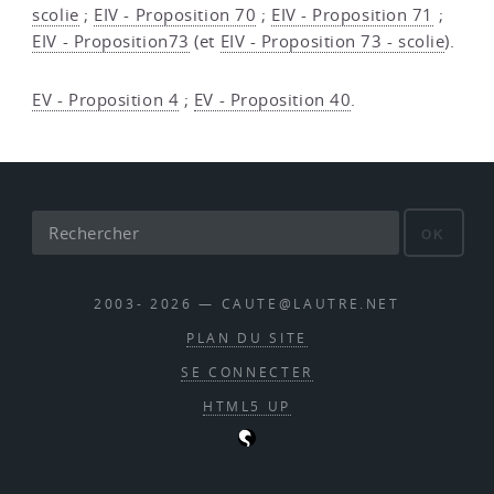
scolie
;
EIV - Proposition 70
;
EIV - Proposition 71
;
EIV - Proposition73
(et
EIV - Proposition 73 - scolie
).
EV - Proposition 4
;
EV - Proposition 40
.
OK
2003- 2026 — CAUTE@LAUTRE.NET
PLAN DU SITE
SE CONNECTER
HTML5 UP