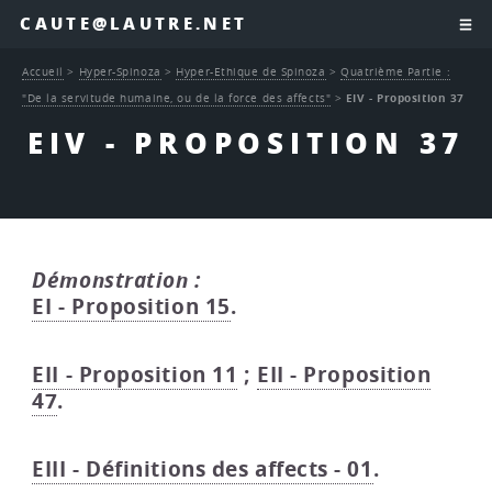
CAUTE@LAUTRE.NET
Accueil
>
Hyper-Spinoza
>
Hyper-Ethique de Spinoza
>
Quatrième Partie :
"De la servitude humaine, ou de la force des affects"
>
EIV - Proposition 37
EIV - PROPOSITION 37
Démonstration :
EI - Proposition 15
.
EII - Proposition 11
;
EII - Proposition
47
.
EIII - Définitions des affects - 01
.