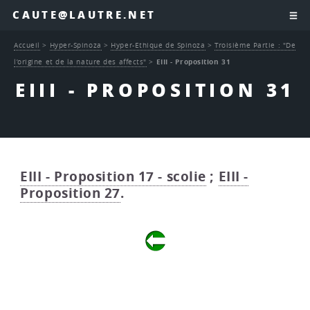
CAUTE@LAUTRE.NET
Accueil
>
Hyper-Spinoza
>
Hyper-Ethique de Spinoza
>
Troisième Partie : "De
l’origine et de la nature des affects"
>
EIII - Proposition 31
EIII - PROPOSITION 31
EIII - Proposition 17 - scolie
;
EIII -
Proposition 27
.