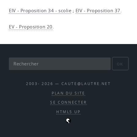
EIV - Proposition 34 - scolie
;
EIV - Proposition 37
.
EV - Proposition 20
.
OK
2003- 2026 — CAUTE@LAUTRE.NET
PLAN DU SITE
SE CONNECTER
HTML5 UP